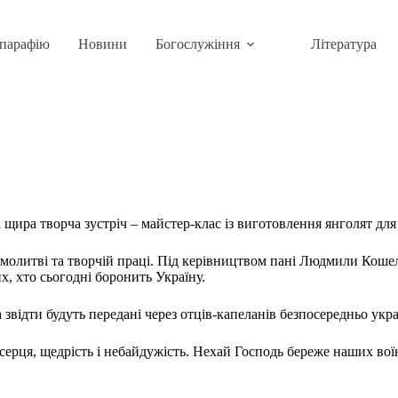
парафію
Новини
Богослужіння
Література
та щира творча зустріч – майстер-клас із виготовлення янголят дл
й молитві та творчій праці. Під керівництвом пані Людмили Кошел
х, хто сьогодні боронить Україну.
 звідти будуть передані через отців-капеланів безпосередньо укр
і серця, щедрість і небайдужість. Нехай Господь береже наших вої