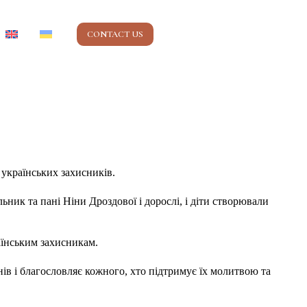
CONTACT US
я українських захисників.
ьник та пані Ніни Дроздової і дорослі, і діти створювали
аїнським захисникам.
нів і благословляє кожного, хто підтримує їх молитвою та