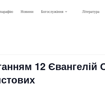
парафію
Новини
Богослужіння
Література
танням 12 Євангелій 
истових