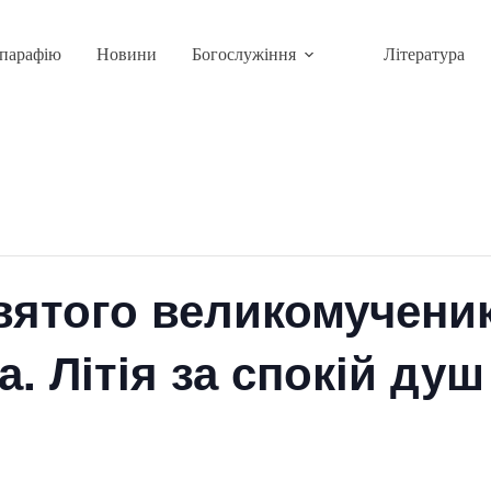
парафію
Новини
Богослужіння
Література
вятого великомученик
. Літія за спокій ду