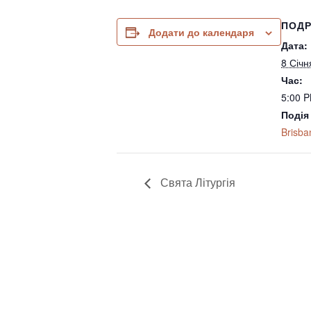
ПОДР
Додати до календаря
Дата:
8 Січн
Час:
5:00 P
Подія
Brisba
Свята Літургія