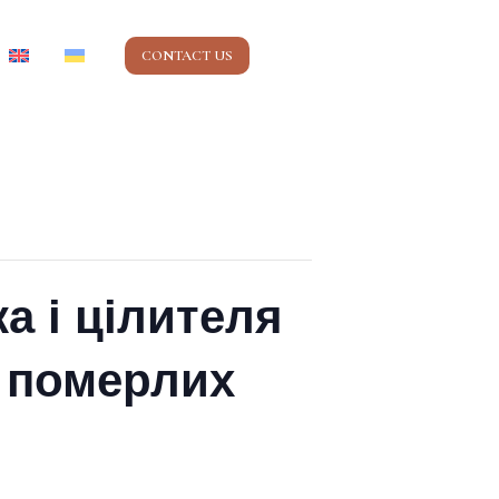
CONTACT US
а і цілителя
ш померлих