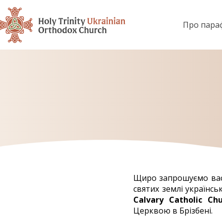
Про пара
Щиро запрошуємо вас 
святих землі українс
Calvary Catholic Ch
Церквою в Брізбені.