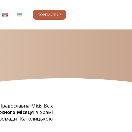
CONTACT US
равославна Місія Всіх
ожного місяця
в храмі
громади Католицькою