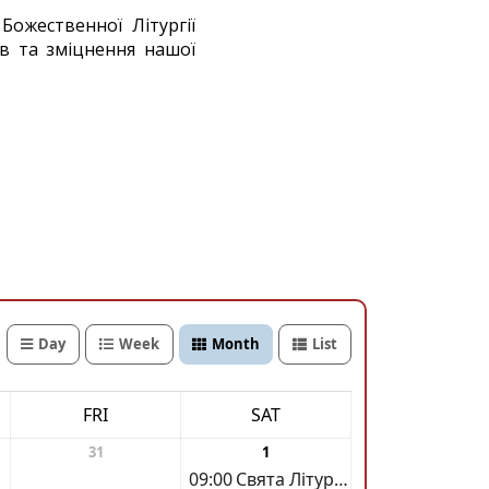
Божественної Літургії
в та зміцнення нашої
Day
Week
Month
List
FRI
SAT
31
1
09:00
Свята Літургія і освячення фруктів напередодні Преображення Господнього