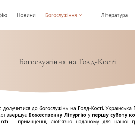
фію
Новини
Богослужіння
Література
Богослужіння на Голд-Кості
долучитися до богослужінь на Голд-Кості. Українська П
ької звершує
Божественну Літургію
у
першу суботу к
urch
– приміщенні, люб’язно наданому для нашої 