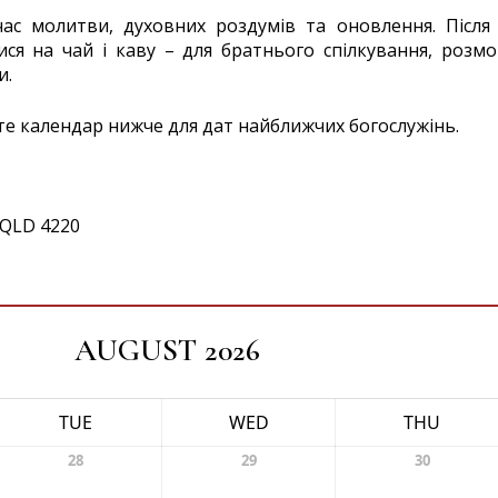
ас молитви, духовних роздумів та оновлення. Після 
я на чай і каву – для братнього спілкування, розмо
и.
те календар нижче для дат найближчих богослужінь.
 QLD 4220
AUGUST 2026
TUE
WED
THU
28
29
30