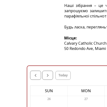
Наші зібрання – це ч
запрошуємо залишитис
парафіяльної спільнот
Будь ласка, переглянь
Місце:
Calvary Catholic Church
50 Redondo Ave, Miami
Today
SUN
MON
26
27