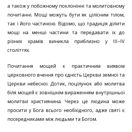
а також у побожному поклонінні та молитовному
почитанні. Мощі можуть бути як цілісним тілом,
так і його частиною. Відомо, що традиція ділити
мощі на менші частини та передавати їх до
різних храмів виникла приблизно у III–IV
століттях.
Почитання мощей є практичним виявом
церковного вчення про єдність Церкви земної та
Церкви небесної. Дотик, поцілунок або молитва
біля мощей є зовнішнім вираженням внутрішньої
молитви християнина. Через це людина може
просити у Бога всього необхідного, адже святі є
посередниками між людьми та Богом.